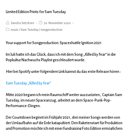
Limited Edition Prints for Sam Tuesday
Sandra Setzkorn
30. November 2020
music
/
Sam Tuesday
/
songproduction
Your support for Songproduction: Spaceshuttle Ignition 2021
Im Juli hatte ich das Glück, dass ich mit dem Song „Killed by fear“ in die
Popkultur Nachwuchs Playlist geschleudert wurde.
Hier bei Spotify unter folgendem Link kannst du das erste Release hören :
Sam Tuesday „Killed by fear“
Mitte 2020 begann ich mein Raumschiff weiter auszurüsten, Captain Sam
Tuesday, im neuen Spaceanzug, arbeitet an dem Space-Punk-Pop-
Performance-Dingen.
Der Countdown beginnt im Frühjahr 2021, drei meiner Songs werden von
der Umlaufbahn auf die Erde katapultiert. Den Raketenstart für Produktion
und Promotion möchte ich mit einer Fundraising Foto Edition ermöglichen: