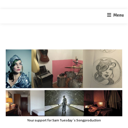
home
music
Limited Edition Prints for Sam Tuesday
Menu
/
/
Your support for Sam Tuesday´s Songproduction