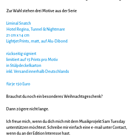
Zur Wahl stehen drei Motive aus der Serie
Liminal Snatch
Hotel Regina, Tunnel & Nightmare
21 cm x 14 cm
Lightjet Prints, matt, auf Alu-Dibond
rückseitig signiert
limitiert auf 15 Prints pro Motiv
in Stülpdeckelkarton
inkl. Versand innerhalb Deutschlands
für je 150 Euro
Brauchst du noch ein besonderes Weihnachtsgeschenk?
Dann zögere nicht lange.
Ich freue mich, wenn du dich mich mit dem Musikprojekt Sam Tuesday
unterstützen möchtest. Schreibe mir einfach eine e-mail unter
Contact
,
wenn du an der Edition Interesse hast.