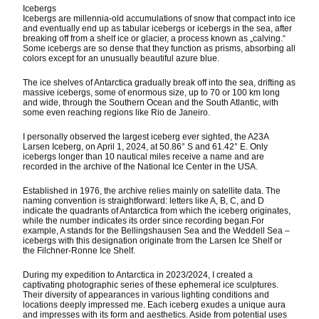
Icebergs
Icebergs are millennia-old accumulations of snow that compact into ice
and eventually end up as tabular icebergs or icebergs in the sea, after
breaking off from a shelf ice or glacier, a process known as „calving.“
Some icebergs are so dense that they function as prisms, absorbing all
colors except for an unusually beautiful azure blue.
The ice shelves of Antarctica gradually break off into the sea, drifting as
massive icebergs, some of enormous size, up to 70 or 100 km long
and wide, through the Southern Ocean and the South Atlantic, with
some even reaching regions like Rio de Janeiro.
I personally observed the largest iceberg ever sighted, the A23A
Larsen Iceberg, on April 1, 2024, at 50.86° S and 61.42° E. Only
icebergs longer than 10 nautical miles receive a name and are
recorded in the archive of the National Ice Center in the USA.
Established in 1976, the archive relies mainly on satellite data. The
naming convention is straightforward: letters like A, B, C, and D
indicate the quadrants of Antarctica from which the iceberg originates,
while the number indicates its order since recording began.For
example, A stands for the Bellingshausen Sea and the Weddell Sea –
icebergs with this designation originate from the Larsen Ice Shelf or
the Filchner-Ronne Ice Shelf.
During my expedition to Antarctica in 2023/2024, I created a
captivating photographic series of these ephemeral ice sculptures.
Their diversity of appearances in various lighting conditions and
locations deeply impressed me. Each iceberg exudes a unique aura
and impresses with its form and aesthetics. Aside from potential uses