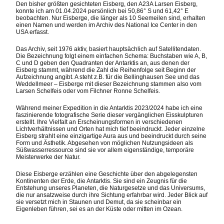
Den bisher größten gesichteten Eisberg, den A23A Larsen Eisberg,
konnte ich am 01.04.2024 persönlich bei 50,86° S und 61,42° E
beobachten. Nur Eisberge, die länger als 10 Seemeilen sind, erhalten
einen Namen und werden im Archiv des National Ice Center in den
USA erfasst.
Das Archiv, seit 1976 aktiv, basiert hauptsächlich auf Satellitendaten.
Die Bezeichnung folgt einem einfachen Schema: Buchstaben wie A, B,
C und D geben den Quadranten der Antarktis an, aus denen der
Eisberg stammt, während die Zahl die Reihenfolge seit Beginn der
Aufzeichnung angibt. A steht z.B. für die Bellinghausen See und das
Weddellmeer – Eisberge mit dieser Bezeichnung stammen also vom
Larsen Schelfeis oder vom Filchner Ronne Schelfeis.
Während meiner Expedition in die Antarktis 2023/2024 habe ich eine
faszinierende fotografische Serie dieser vergänglichen Eisskulpturen
erstellt. Ihre Vielfalt an Erscheinungsformen in verschiedenen
Lichtverhältnissen und Orten hat mich tief beeindruckt. Jeder einzelne
Eisberg strahlt eine einzigartige Aura aus und beeindruckt durch seine
Form und Ästhetik. Abgesehen von möglichen Nutzungsideen als
Süßwasserressource sind sie vor allem eigenständige, temporäre
Meisterwerke der Natur.
Diese Eisberge erzählen eine Geschichte über den abgelegensten
Kontinenten der Erde, die Antarktis. Sie sind ein Zeugnis für die
Entstehung unseres Planeten, die Naturgesetze und das Universums,
die nur ansatzweise durch ihre Sichtung erfahrbar wird. Jeder Blick auf
sie versetzt mich in Staunen und Demut, da sie scheinbar ein
Eigenleben führen, sei es an der Küste oder mitten im Ozean.