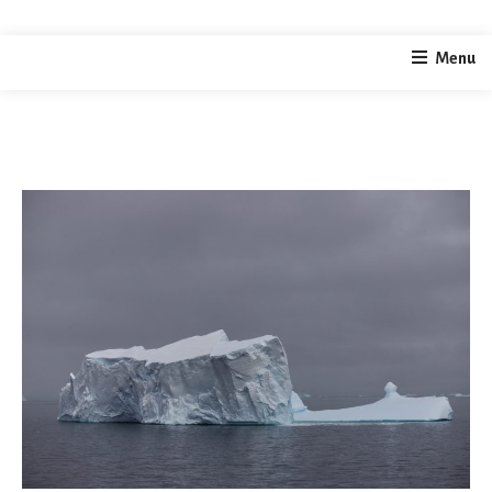
home
Fotografie
Eisberge
Menu
/
/