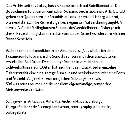
Das Archiv, seit 1976 aktiv, basiert hauptsächlich auf Satellitendaten. Die
Bezeichnung folgt einem einfachen Schema: Buchstaben wie A, B, C und D
geben den Quadranten der Antarktis an, aus denen der Eisberg stammt,
während die Zahl die Reihenfolge seit Beginn der Aufzeichnung angibt. A
steht z.B. für die Bellinghausen See und das Weddellmeer – Eisberge mit
dieser Bezeichnung stammen also vom Larsen Schelfeis oder vom Filchner
Ronne Schelfeis.
Während meiner Expedition in die Antarktis 2023/2024 habe ich eine
faszinierende fotografische Serie dieser vergänglichen Eisskulpturen
erstellt. Ihre Vielfalt an Erscheinungsformen in verschiedenen
Lichtverhältnissen und Orten hat mich tief beeindruckt. Jeder einzelne
Eisberg strahlt eine einzigartige Aura aus und beeindruckt durch seine Form
und Ästhetik. Abgesehen von möglichen Nutzungsideen als
Süßwasserressource sind sie vor allem eigenständige, temporäre
Meisterwerke der Natur.
Schlagwörter:
Antarctica
,
Antarktis
,
Arctic
,
arktis
,
eis
,
eisberge
,
fotografische serie
,
Journey
,
landschaft
,
photography
,
polarcircle
,
polargebiete