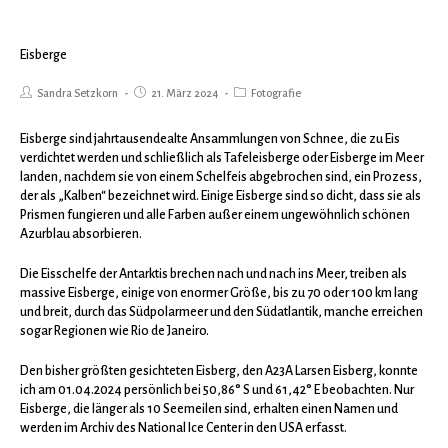
Eisberge
Sandra Setzkorn
21. März 2024
Fotografie
Eisberge sind jahrtausendealte Ansammlungen von Schnee, die zu Eis
verdichtet werden und schließlich als Tafeleisberge oder Eisberge im Meer
landen, nachdem sie von einem Schelfeis abgebrochen sind, ein Prozess,
der als „Kalben“ bezeichnet wird. Einige Eisberge sind so dicht, dass sie als
Prismen fungieren und alle Farben außer einem ungewöhnlich schönen
Azurblau absorbieren.
Die Eisschelfe der Antarktis brechen nach und nach ins Meer, treiben als
massive Eisberge, einige von enormer Größe, bis zu 70 oder 100 km lang
und breit, durch das Südpolarmeer und den Südatlantik, manche erreichen
sogar Regionen wie Rio de Janeiro.
Den bisher größten gesichteten Eisberg, den A23A Larsen Eisberg, konnte
ich am 01.04.2024 persönlich bei 50,86° S und 61,42° E beobachten. Nur
Eisberge, die länger als 10 Seemeilen sind, erhalten einen Namen und
werden im Archiv des National Ice Center in den USA erfasst.