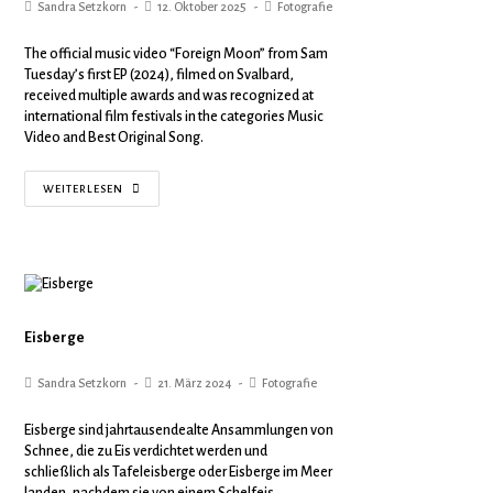
Sandra Setzkorn
12. Oktober 2025
Fotografie
The official music video “Foreign Moon” from Sam
Tuesday’s first EP (2024), filmed on Svalbard,
received multiple awards and was recognized at
international film festivals in the categories Music
Video and Best Original Song.
WEITERLESEN
Eisberge
Sandra Setzkorn
21. März 2024
Fotografie
Eisberge sind jahrtausendealte Ansammlungen von
Schnee, die zu Eis verdichtet werden und
schließlich als Tafeleisberge oder Eisberge im Meer
landen, nachdem sie von einem Schelfeis