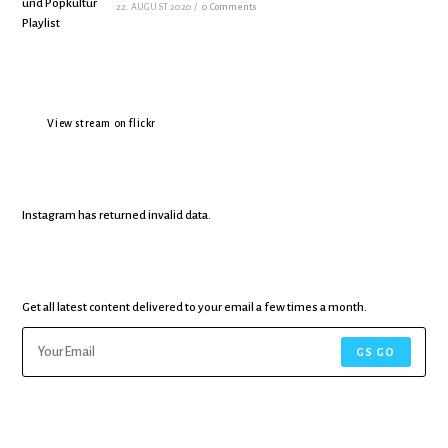
22. AUGUST 2020
/
0 Comments
View stream on flickr
Instagram has returned invalid data.
Get all latest content delivered to your email a few times a month.
GS GO