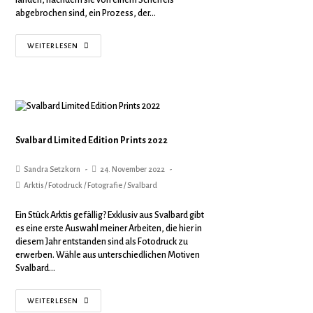
abgebrochen sind, ein Prozess, der…
WEITERLESEN
Svalbard Limited Edition Prints 2022
Sandra Setzkorn
24. November 2022
Arktis
/
Fotodruck
/
Fotografie
/
Svalbard
Ein Stück Arktis gefällig? Exklusiv aus Svalbard gibt
es eine erste Auswahl meiner Arbeiten, die hier in
diesem Jahr entstanden sind als Fotodruck zu
erwerben. Wähle aus unterschiedlichen Motiven
Svalbard…
WEITERLESEN