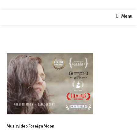
arktis
Menu
home
current
arktis
/
/
Musicvideo Foreign Moon