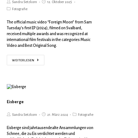
Sandra Setzkorn
12. Oktober 2025
Fotografie
The official music video “Foreign Moon” from Sam
Tuesday’s first EP (2024), filmed on Svalbard,
received multiple awards and was recognized at
international film festivals in the categories Music
Video and Best Original Song.
WEITERLESEN
Eisberge
Sandra Setzkorn
21. März 2024
Fotografie
Eisberge sind jahrtausendealte Ansammlungen von
Schnee, die zu Eis verdichtet werden und