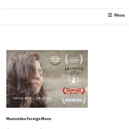
polargebiete
Menu
home
current
polargebiete
/
/
Musicvideo Foreign Moon