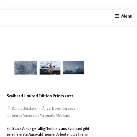
Arktis
Menu
home
current
Arktis
/
/
Svalbard Limited Edition Prints 2022
Sandra Setzkorn
24. November 2022
Arktis
/
Fotodruck
/
Fotografie
/
Svalbard
Ein Stück Arktis gefällig? Exklusiv aus Svalbard gibt
es eine erste Auswahl meiner Arbeiten, die hier in