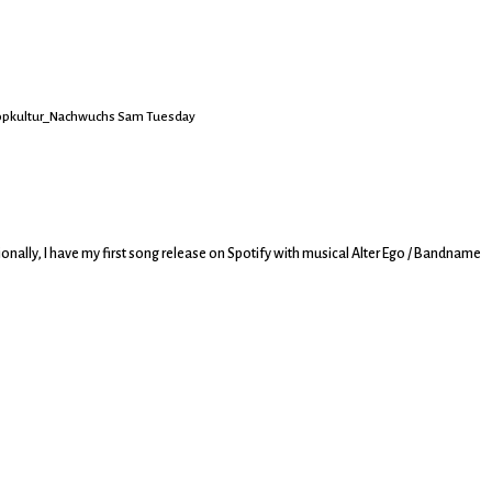
pkultur_Nachwuchs Sam Tuesday
nally, I have my first song release on Spotify with musical Alter Ego / Bandname