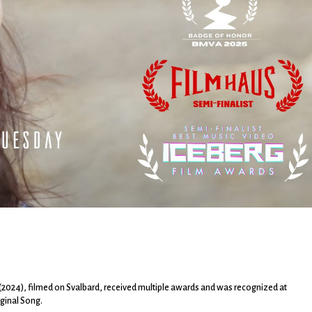
 (2024), filmed on Svalbard, received multiple awards and was recognized at
iginal Song.