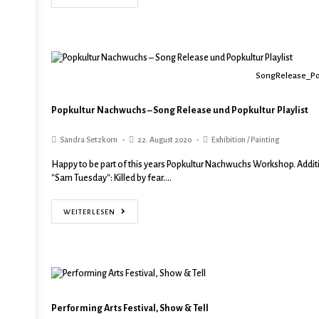
SongRelease_Po
Popkultur Nachwuchs – Song Release und Popkultur Playlist
Sandra Setzkorn
22. August 2020
Exhibition
/
Painting
Happy to be part of this years Popkultur Nachwuchs Workshop. Additio
"Sam Tuesday": Killed by fear.…
WEITERLESEN
Performing Arts Festival, Show & Tell