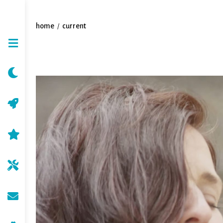
home
current
/