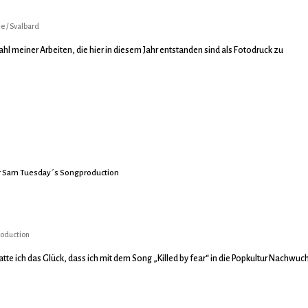
ie
/
Svalbard
wahl meiner Arbeiten, die hier in diesem Jahr entstanden sind als Fotodruck zu
or Sam Tuesday´s Songproduction
roduction
atte ich das Glück, dass ich mit dem Song „Killed by fear“ in die Popkultur Nachwuc