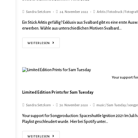
Sandra Setzkorn
24. November 2022
Arktis
/
Fotodruck
/
Fotograf
Ein Stück Arktis gefällig? Exklusiv aus Svalbard gibt es eine erste Aus
erwerben. Wähle aus unterschiedlichen Motiven Svalbard…
WEITERLESEN
Your support f
Limited Edition Prints for Sam Tuesday
Sandra Setzkorn
30. November 2020
music
/
Sam Tuesday
/
songp
Your support for Songproduction: Spaceshuttle Ignition 2021 Im Juli h
Playlist geschleudert wurde. Hier bei Spotify unter…
WEITERLESEN