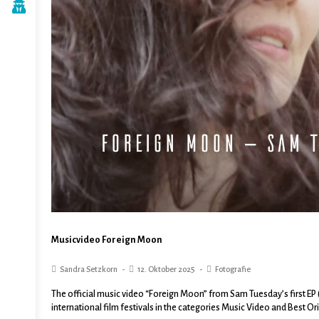
Musicvideo Foreign Moon
Sandra Setzkorn
12. Oktober 2025
Fotografie
The official music video “Foreign Moon” from Sam Tuesday’s first EP
international film festivals in the categories Music Video and Best Or